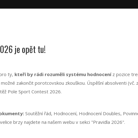
2026 je opět tu!
 pro ty,
kteří by rádi rozuměli systému hodnocení
z pozice tren
e možné zakončit porotcovskou zkouškou. Úspěšní absolventi (vč. 
těž Pole Sport Contest 2026.
dokumenty:
Soutěžní řád, Hodnocení, Hodnocení Doubles, Povinné
é velice brzy najdete na našem webu v sekci "Pravidla 2026".