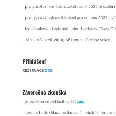
- pro porotce, kteří porotovali ročník 2025 je školení
- pro ty, co absolvovali školení pro sezónu 2025, av
- lze absolvovat i vybrané jednotlivé bloky (
Technika
- záznam školení:
2000,-Kč
(pouze všechny sekce)
Přihlášení
REZERVACE
ZDE
.
Záverečná zkouška
- je potřeba se přihlásit zvlášť
zde
:
- test se bude skládat online v následujících týdnech