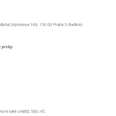
lická (Výmolova 169, 150 00 Praha 5-Radlice)
é prvky
 na ni také zvlášť): 500,-Kč